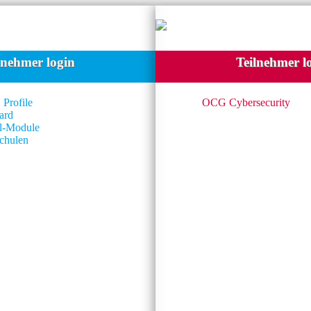
lnehmer login
Teilnehmer l
 Profile
OCG Cybersecurity
ard
l-Module
chulen